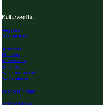
Kulturværftet
Allegade 2
3000 Helsingør
Spisehuset
Biblioteket
Kulturhavnen
Værftsmuseet
Værftsmadmarked
Værftshallerne
Mød vores frivillige
Book mødelokale