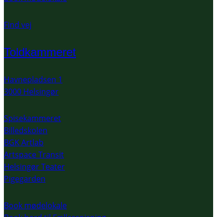
Find vej
Toldkammeret
Havnepladsen 1
3000 Helsingør
Spisekammeret
Billedskolen
BGK Artlab
Artspace Transit
Helsingør Teater
Pigegarden
Book mødelokale