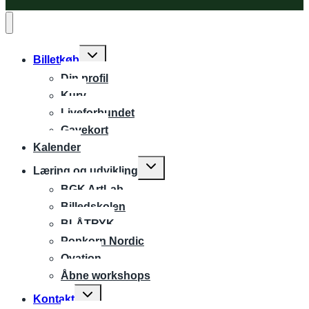
Expand
Billetkøb
child
Din profil
menu
Kurv
Liveforbundet
Gavekort
Kalender
Expand
Læring og udvikling
child
BGK ArtLab
menu
Billedskolen
BLÅTRYK
Popkorn Nordic
Ovation
Åbne workshops
Expand
Kontakt
child