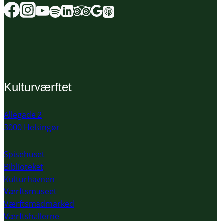
Kulturværftet
Allegade 2
3000 Helsingør
Spisehuset
Biblioteket
Kulturhavnen
Værftsmuseet
Værftsmadmarked
Værftshallerne