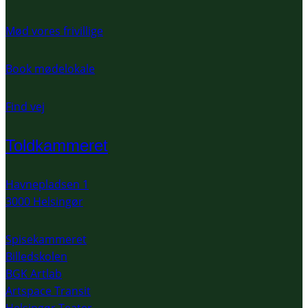
Mød vores frivillige
Book mødelokale
Find vej
Toldkammeret
Havnepladsen 1
3000 Helsingør
Spisekammeret
Billedskolen
BGK Artlab
Artspace Transit