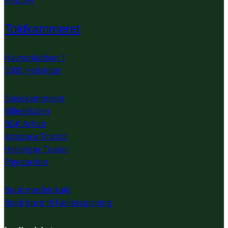
Find vej
Toldkammeret
Havnepladsen 1
3000 Helsingør
Spisekammeret
Billedskolen
BGK Artlab
Artspace Transit
Helsingør Teater
Pigegarden
Book mødelokale
Book bord til Fællesspisning