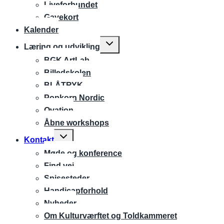
Liveforbundet
Gavekort
Kalender
Expand
Læring og udvikling
child
BGK ArtLab
menu
Billedskolen
BLÅTRYK
Popkorn Nordic
Ovation
Åbne workshops
Expand
Kontakt
child
Møde og konference
menu
Find vej
Spisesteder
Handicapforhold
Nyheder
Om Kulturværftet og Toldkammeret