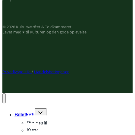
© 2026 Kulturværftet & Toldkammeret
Lavet med ♥ til Kulturen og den gode oplevelse
Privatlivspolitik
/
Handelsbetingelser
Expand
Billetkøb
child
Din profil
menu
Kurv