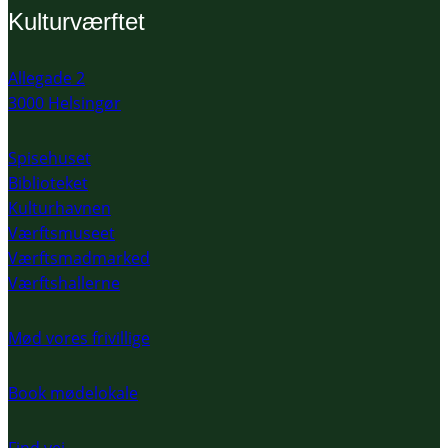
Kulturværftet
Allegade 2
3000 Helsingør
Spisehuset
Biblioteket
Kulturhavnen
Værftsmuseet
Værftsmadmarked
Værftshallerne
Mød vores frivillige
Book mødelokale