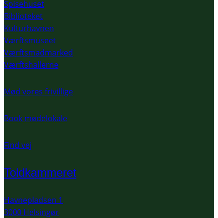
Spisehuset
Biblioteket
Kulturhavnen
Værftsmuseet
Værftsmadmarked
Værftshallerne
Mød vores frivillige
Book mødelokale
Find vej
Toldkammeret
Havnepladsen 1
3000 Helsingør