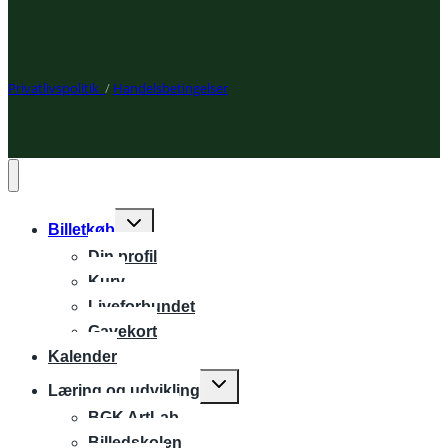
Privatlivspolitik
/
Handelsbetingelser
Expand
Billetkøb
child
Din profil
menu
Kurv
Liveforbundet
Gavekort
Kalender
Expand
Læring og udvikling
child
BGK ArtLab
menu
Billedskolen