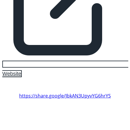
Website
https://share.google/JbkAN3UpyvYG6hrYS