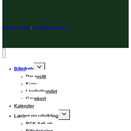
Privatlivspolitik
/
Handelsbetingelser
Expand
Billetkøb
child
Din profil
menu
Kurv
Liveforbundet
Gavekort
Kalender
Expand
Læring og udvikling
child
BGK ArtLab
menu