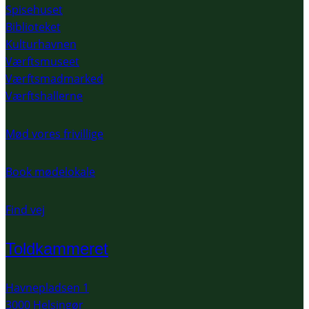
Spisehuset
Biblioteket
Kulturhavnen
Værftsmuseet
Værftsmadmarked
Værftshallerne
Mød vores frivillige
Book mødelokale
Find vej
Toldkammeret
Havnepladsen 1
3000 Helsingør