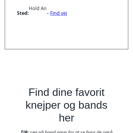
Hold An
Sted:
–
Find vej
Find dine favorit
knejper og bands
her
TIP:
søg på band navn for at se hvor de også