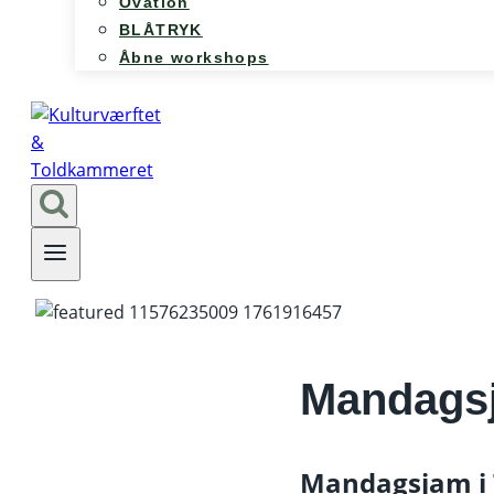
Ovation
BLÅTRYK
Åbne workshops
Mandags
Mandagsjam i 