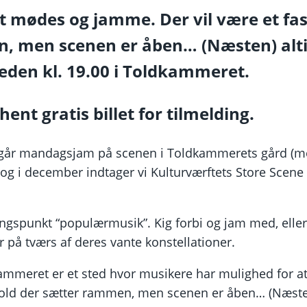
t mødes og jamme. Der vil være et fas
, men scenen er åben… (Næsten) alti
den kl. 19.00 i Toldkammeret.
hent gratis billet for tilmelding.
egår mandagsjam på scenen i Toldkammerets gård (m
 og i december indtager vi Kulturværftets Store Scene ti
gspunkt “populærmusik”. Kig forbi og jam med, elle
på tværs af deres vante konstellationer.
mmeret er et sted hvor musikere har mulighed for 
 hold der sætter rammen, men scenen er åben… (Næsten