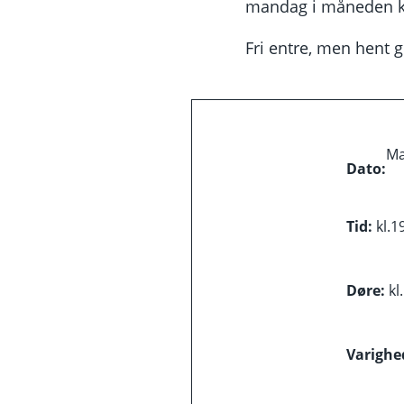
mandag i måneden kl
Fri entre, men hent gr
Ma
Dato:
Tid:
kl.
1
Døre:
kl.
Varighe