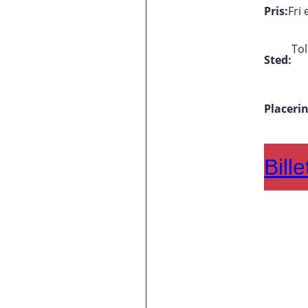
Pris:
Fri 
To
Sted:
Placerin
Bille