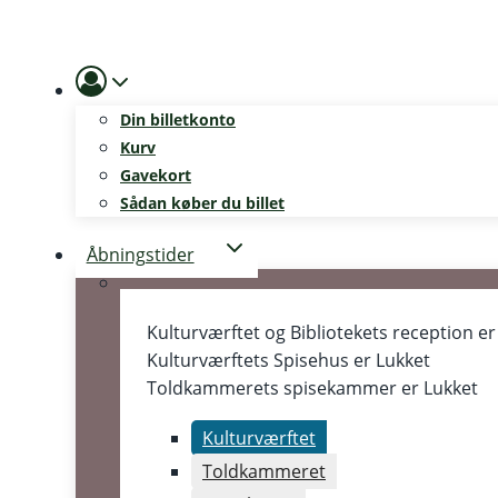
Skip
to
content
Din billetkonto
Kurv
Gavekort
Sådan køber du billet
Åbningstider
Kulturværftet og Bibliotekets reception e
Kulturværftets Spisehus er
Lukket
Toldkammerets spisekammer er
Lukket
Kulturværftet
Toldkammeret