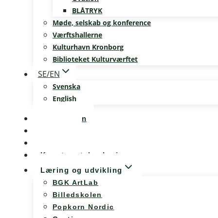
BLÅTRYK
Møde, selskab og konference
Værftshallerne
Kulturhavn Kronborg
Biblioteket Kulturværftet
SE/EN
Svenska
English
Kalenderen
Nyheder
Møde og konference
Kunst og teknologi
Læring og udvikling
BGK ArtLab
Billedskolen
Popkorn Nordic