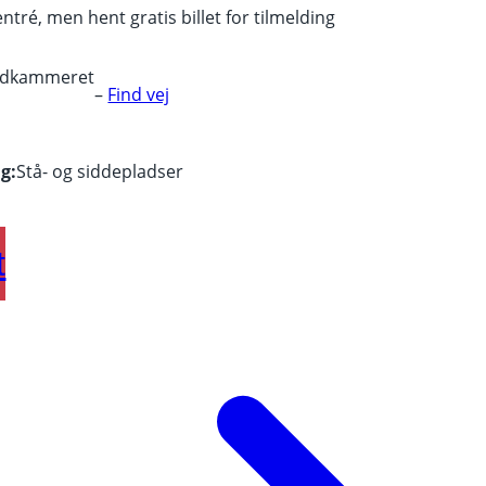
entré, men hent gratis billet for tilmelding
ldkammeret
–
Find vej
g:
Stå- og siddepladser
t