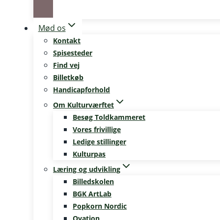
Mød os
Kontakt
Spisesteder
Find vej
Billetkøb
Handicapforhold
Om Kulturværftet
Besøg Toldkammeret
Vores frivillige
Ledige stillinger
Kulturpas
Læring og udvikling
Billedskolen
BGK ArtLab
Popkorn Nordic
Ovation