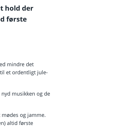
t hold der
d første
ed mindre det
l et ordentligt jule-
r nyd musikken og de
at mødes og jamme.
) altid første